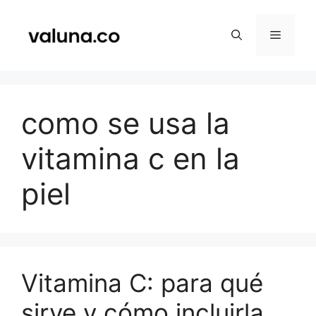
Saltar
al
Menú
contenido
como se usa la
vitamina c en la
piel
Vitamina C: para qué
sirve y cómo incluirla