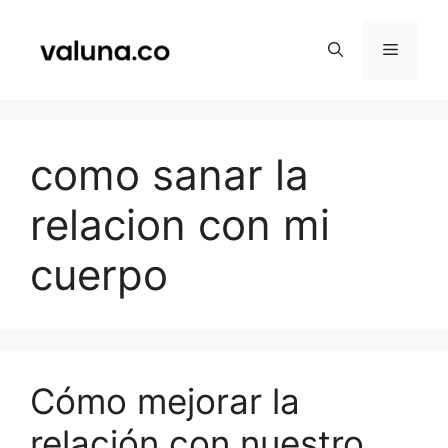
Saltar
al
Menú
contenido
como sanar la
relacion con mi
cuerpo
Cómo mejorar la
relación con nuestro