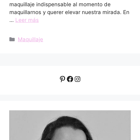
maquillaje indispensable al momento de
maquillarnos y querer elevar nuestra mirada. En
…
Leer más
Categorías
Maquillaje
Pinterest
Facebook
Instagram