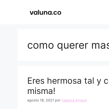
Saltar
al
contenido
como querer mas
Eres hermosa tal y c
misma!
agosto 18, 2021
por
Valezka Arnaud