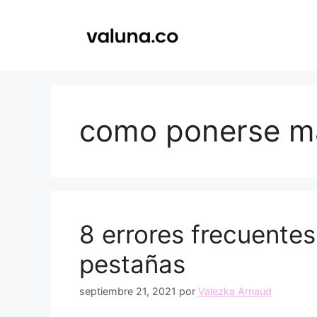
Saltar
al
contenido
como ponerse m
8 errores frecuentes
pestañas
septiembre 21, 2021
por
Valezka Arnaud