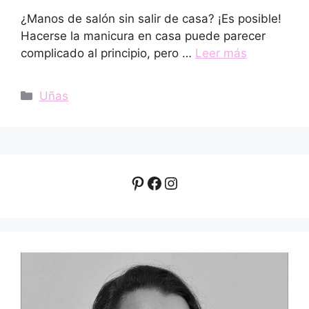
¿Manos de salón sin salir de casa? ¡Es posible!
Hacerse la manicura en casa puede parecer
complicado al principio, pero …
Leer más
Categorías
Uñas
Pinterest
Facebook
Instagram