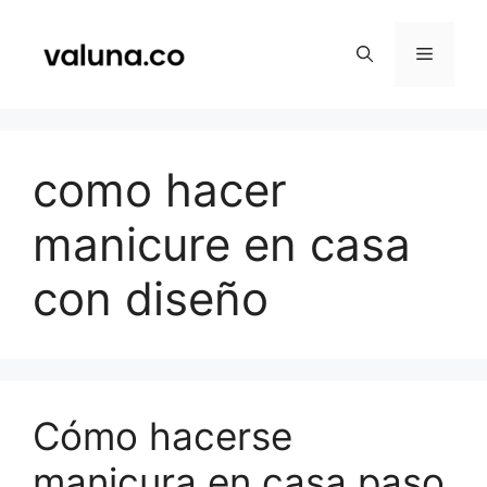
Saltar
al
Menú
contenido
como hacer
manicure en casa
con diseño
Cómo hacerse
manicura en casa paso