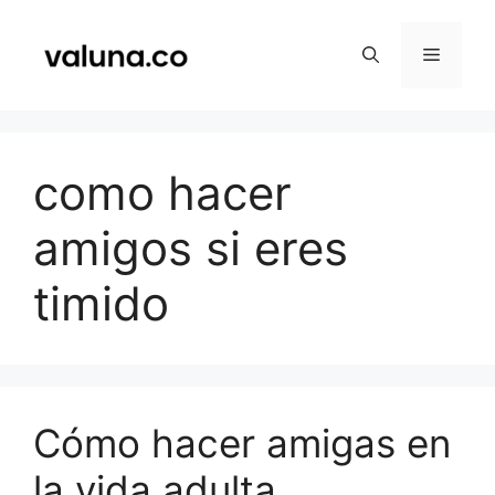
Saltar
al
Menú
contenido
como hacer
amigos si eres
timido
Cómo hacer amigas en
la vida adulta