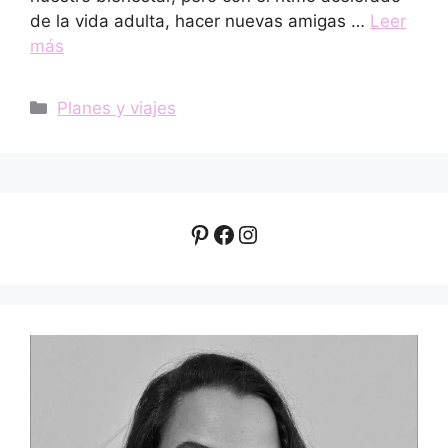
de la vida adulta, hacer nuevas amigas …
Leer
más
Categorías
Planes y viajes
Pinterest
Facebook
Instagram