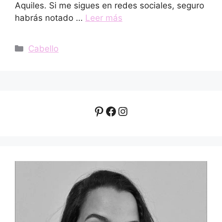
Aquiles. Si me sigues en redes sociales, seguro
habrás notado …
Leer más
Categorías
Cabello
Pinterest
Facebook
Instagram