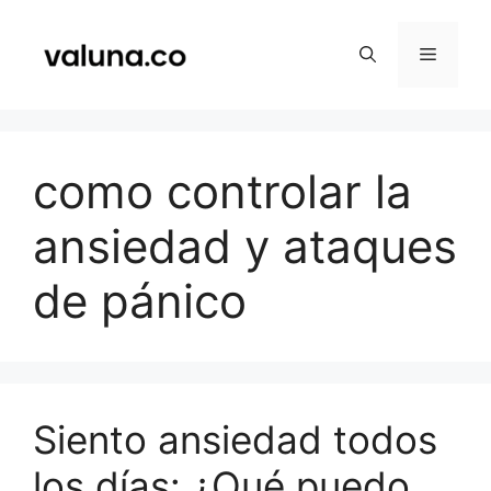
Saltar
al
Menú
contenido
como controlar la
ansiedad y ataques
de pánico
Siento ansiedad todos
los días: ¿Qué puedo