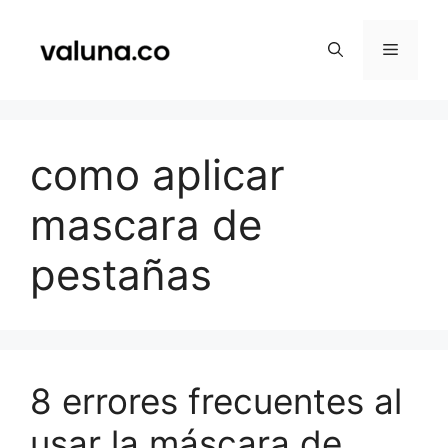
Saltar
al
Menú
contenido
como aplicar
mascara de
pestañas
8 errores frecuentes al
usar la máscara de