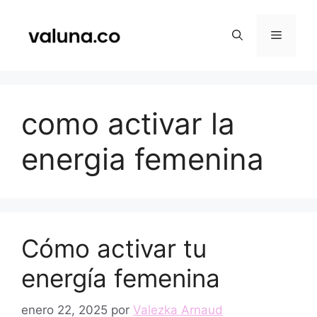
Saltar
al
Menú
contenido
como activar la
energia femenina
Cómo activar tu
energía femenina
enero 22, 2025
por
Valezka Arnaud