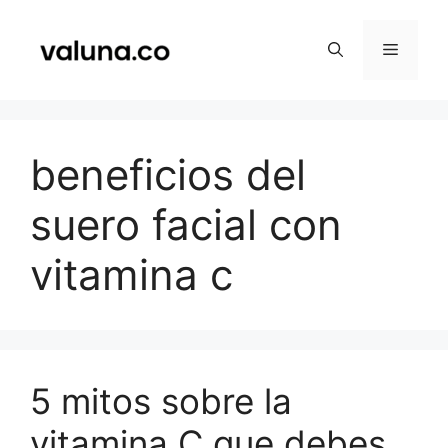
Saltar
al
Menú
contenido
beneficios del
suero facial con
vitamina c
5 mitos sobre la
vitamina C que debes