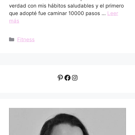
verdad con mis hábitos saludables y el primero
que adopté fue caminar 10000 pasos …
Leer
más
Categorías
Fitness
Pinterest
Facebook
Instagram