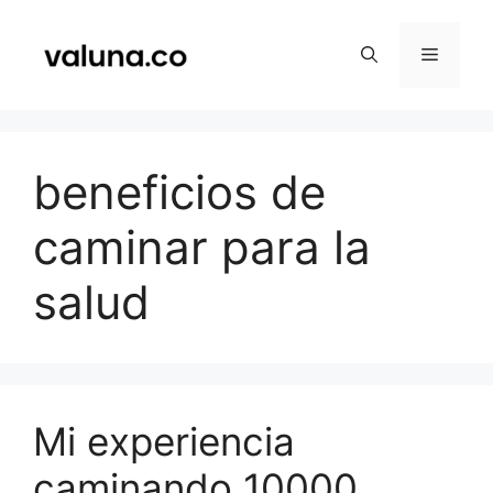
Saltar
al
Menú
contenido
beneficios de
caminar para la
salud
Mi experiencia
caminando 10000