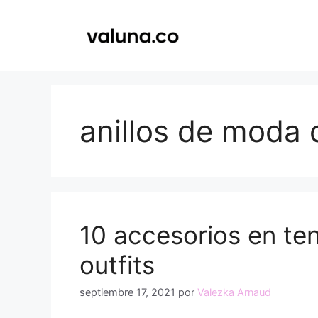
Saltar
al
contenido
anillos de moda 
10 accesorios en te
outfits
septiembre 17, 2021
por
Valezka Arnaud