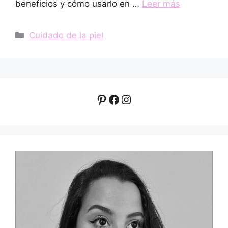
beneficios y cómo usarlo en …
Leer más
Categorías
Cuidado de la piel
Pinterest
Facebook
Instagram