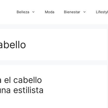
Belleza
Moda
Bienestar
Lifesty
abello
 el cabello
a estilista