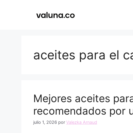
Saltar
al
contenido
aceites para el c
Mejores aceites para
recomendados por un
julio 1, 2026
por
Valezka Arnaud