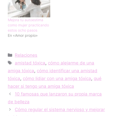
Mejora tu autoestima
como mujer practicando
estos ocho pasos
En «Amor propio»
Categorías
Relaciones
Etiquetas
amistad tóxica
,
cómo alejarme de una
amiga tóxica
,
cómo identificar una amistad
tóxica
,
cómo lidiar con una amiga tóxica
,
qué
hacer si tengo una amiga tóxica
10 famosas que lanzaron su propia marca
de belleza
Cómo regular el sistema nervioso y mejorar