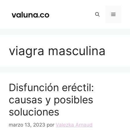
Saltar
al
Menú
contenido
viagra masculina
Disfunción eréctil:
causas y posibles
soluciones
marzo 13, 2023
por
Valezka Arnaud