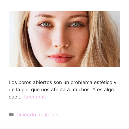
Los poros abiertos son un problema estético y
de la piel que nos afecta a muchos. Y es algo
que …
Leer más
Categorías
Cuidado de la piel