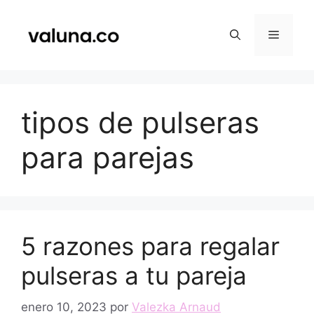
Saltar
al
Menú
contenido
tipos de pulseras
para parejas
5 razones para regalar
pulseras a tu pareja
enero 10, 2023
por
Valezka Arnaud