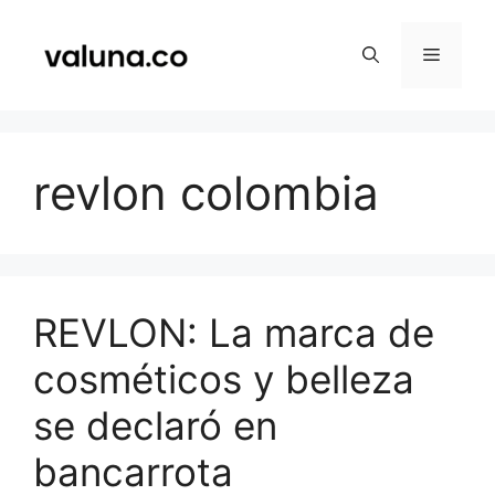
Saltar
al
Menú
contenido
revlon colombia
REVLON: La marca de
cosméticos y belleza
se declaró en
bancarrota