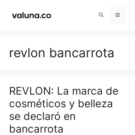
Saltar
al
Menú
contenido
revlon bancarrota
REVLON: La marca de
cosméticos y belleza
se declaró en
bancarrota