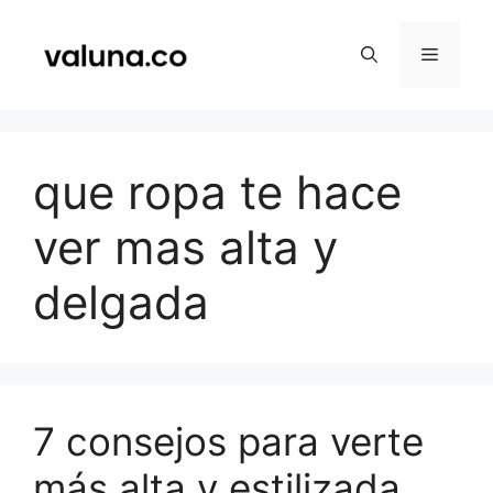
Saltar
al
Menú
contenido
que ropa te hace
ver mas alta y
delgada
7 consejos para verte
más alta y estilizada