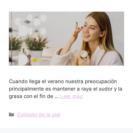
Cuando llega el verano nuestra preocupación
principalmente es mantener a raya el sudor y la
grasa con el fin de …
Leer más
Categorías
Cuidado de la piel