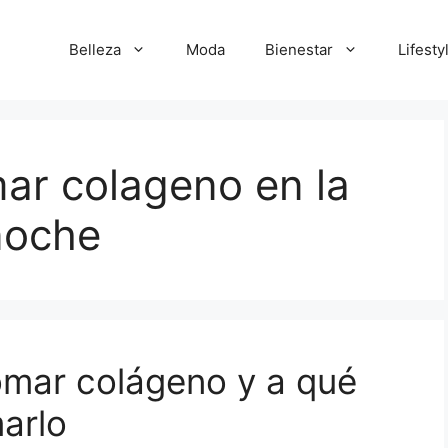
Belleza
Moda
Bienestar
Lifesty
ar colageno en la
noche
omar colágeno y a qué
arlo