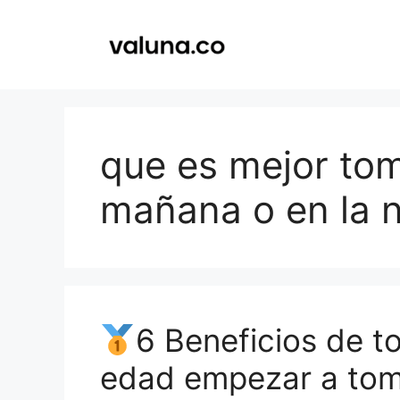
Saltar
al
contenido
que es mejor tom
mañana o en la 
6 Beneficios de t
edad empezar a tom