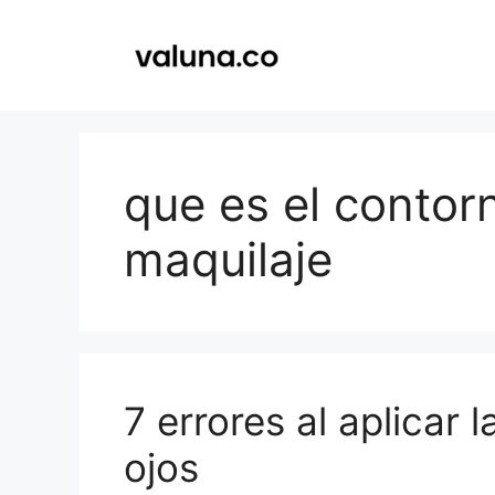
Saltar
al
contenido
que es el contor
maquilaje
7 errores al aplicar
ojos