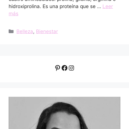
hidroxiprolina. Es una proteína que se …
Leer
más
Categorías
Belleza
,
Bienestar
Pinterest
Facebook
Instagram