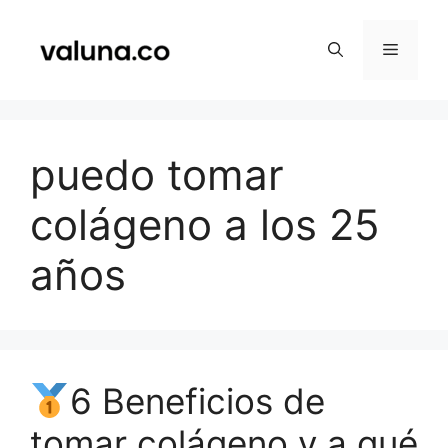
Saltar
al
Menú
contenido
puedo tomar
colágeno a los 25
años
6 Beneficios de
tomar colágeno y a qué