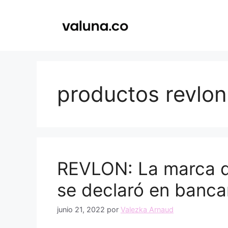
Saltar
al
contenido
productos revlon
REVLON: La marca d
se declaró en banca
junio 21, 2022
por
Valezka Arnaud