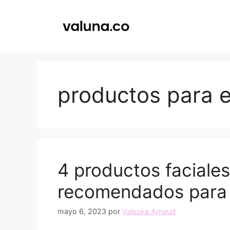
Saltar
al
contenido
productos para e
4 productos faciales
recomendados para t
mayo 6, 2023
por
Valezka Arnaud