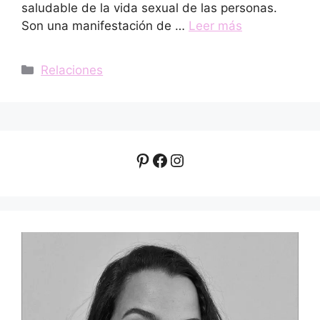
saludable de la vida sexual de las personas.
Son una manifestación de …
Leer más
Categorías
Relaciones
Pinterest
Facebook
Instagram