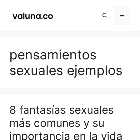
Saltar
al
Menú
contenido
pensamientos
sexuales ejemplos
8 fantasías sexuales
más comunes y su
importancia en la vida