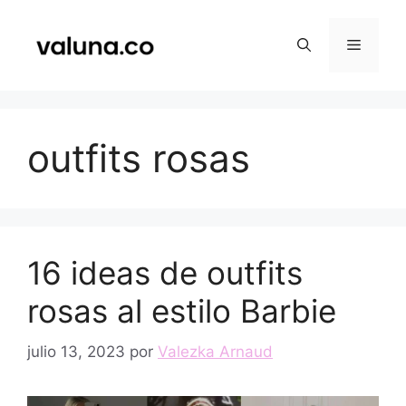
Saltar
al
Menú
contenido
outfits rosas
16 ideas de outfits
rosas al estilo Barbie
julio 13, 2023
por
Valezka Arnaud