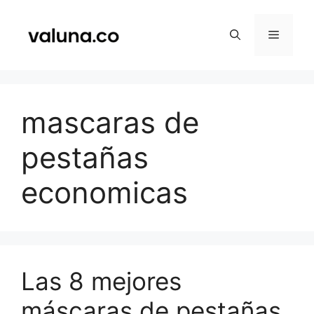
Saltar
al
Menú
contenido
mascaras de
pestañas
economicas
Las 8 mejores
máscaras de pestañas