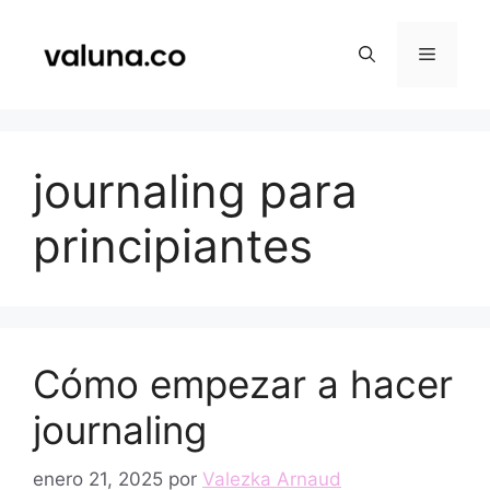
Saltar
al
Menú
contenido
journaling para
principiantes
Cómo empezar a hacer
journaling
enero 21, 2025
por
Valezka Arnaud