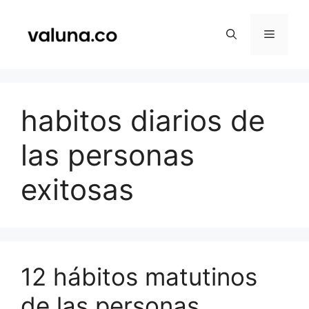
Saltar
al
Menú
contenido
habitos diarios de
las personas
exitosas
12 hábitos matutinos
de las personas