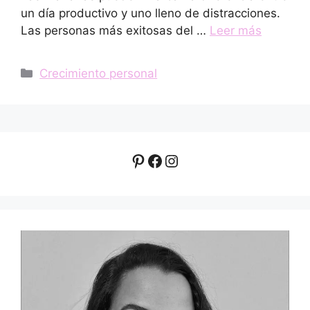
un día productivo y uno lleno de distracciones.
Las personas más exitosas del …
Leer más
Categorías
Crecimiento personal
Pinterest
Facebook
Instagram