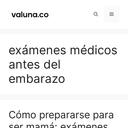
Saltar
al
Menú
contenido
exámenes médicos
antes del
embarazo
Cómo prepararse para
ser mamá: exámenes