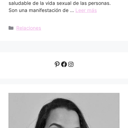
saludable de la vida sexual de las personas.
Son una manifestación de …
Leer más
Categorías
Relaciones
Pinterest
Facebook
Instagram