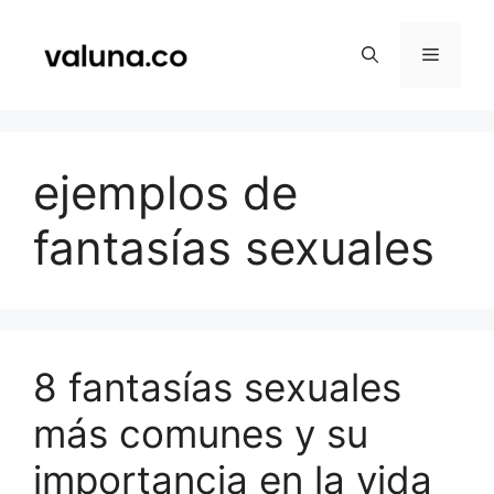
Saltar
al
Menú
contenido
ejemplos de
fantasías sexuales
8 fantasías sexuales
más comunes y su
importancia en la vida