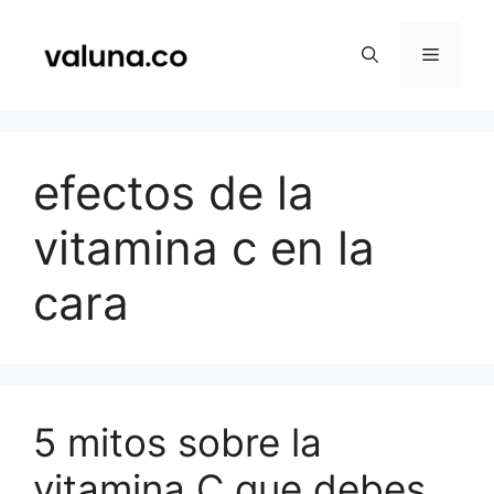
Saltar
al
Menú
contenido
efectos de la
vitamina c en la
cara
5 mitos sobre la
vitamina C que debes