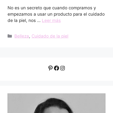
No es un secreto que cuando compramos y
empezamos a usar un producto para el cuidado
de la piel, nos …
Leer más
Categorías
Belleza
,
Cuidado de la piel
Pinterest
Facebook
Instagram