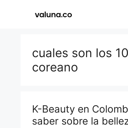
Saltar
al
contenido
cuales son los 1
coreano
K-Beauty en Colombi
saber sobre la belle