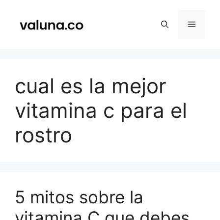
Saltar
al
Menú
contenido
cual es la mejor
vitamina c para el
rostro
5 mitos sobre la
vitamina C que debes