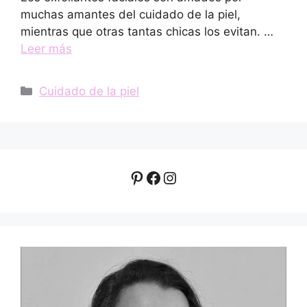
muchas amantes del cuidado de la piel,
mientras que otras tantas chicas los evitan. …
Leer más
Categorías
Cuidado de la piel
Pinterest
Facebook
Instagram