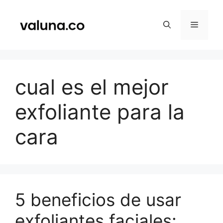
Saltar
al
Menú
contenido
cual es el mejor
exfoliante para la
cara
5 beneficios de usar
exfoliantes faciales: