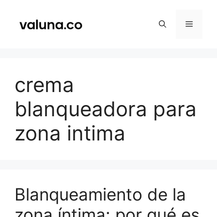
Saltar
al
Menú
contenido
crema
blanqueadora para
zona intima
Blanqueamiento de la
zona íntima: por qué es