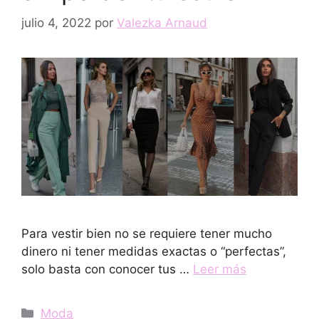
julio 4, 2022
por
Valezka Arnaud
Para vestir bien no se requiere tener mucho
dinero ni tener medidas exactas o “perfectas”,
solo basta con conocer tus …
Leer más
Categorías
Moda