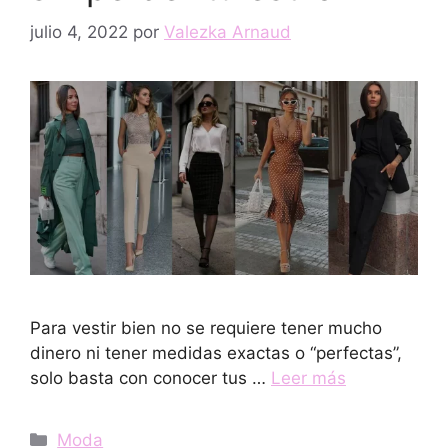
julio 4, 2022
por
Valezka Arnaud
Para vestir bien no se requiere tener mucho
dinero ni tener medidas exactas o “perfectas”,
solo basta con conocer tus …
Leer más
Categorías
Moda