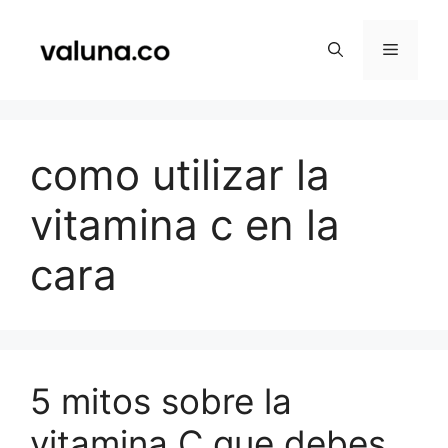
Saltar
al
Menú
contenido
como utilizar la
vitamina c en la
cara
5 mitos sobre la
vitamina C que debes