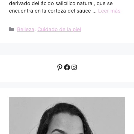
derivado del ácido salicílico natural, que se
encuentra en la corteza del sauce …
Leer más
Categorías
Belleza
,
Cuidado de la piel
Pinterest
Facebook
Instagram