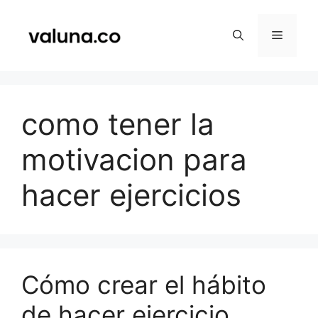
Saltar
al
Menú
contenido
como tener la
motivacion para
hacer ejercicios
Cómo crear el hábito
de hacer ejercicio