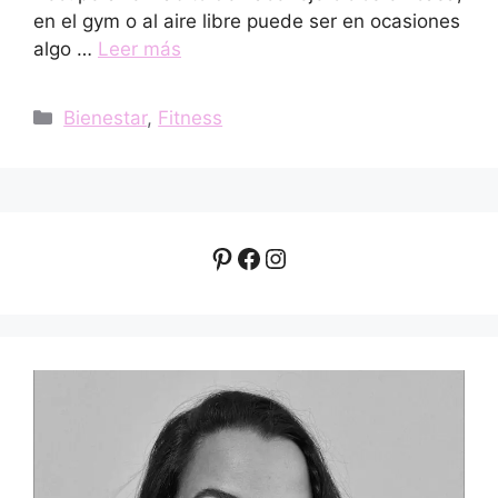
en el gym o al aire libre puede ser en ocasiones
algo …
Leer más
Categorías
Bienestar
,
Fitness
Pinterest
Facebook
Instagram