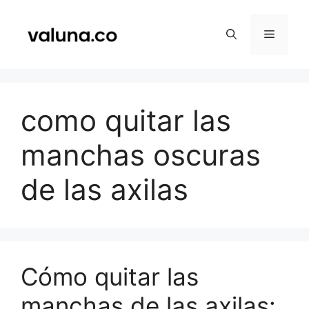
Saltar
al
Menú
contenido
como quitar las
manchas oscuras
de las axilas
Cómo quitar las
manchas de las axilas: