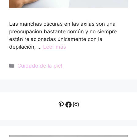
Las manchas oscuras en las axilas son una
preocupación bastante común y no siempre
están relacionadas únicamente con la
depilación, …
Leer más
Categorías
Cuidado de la piel
Pinterest
Facebook
Instagram