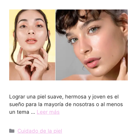
Lograr una piel suave, hermosa y joven es el
sueño para la mayoría de nosotras o al menos
un tema …
Leer más
Categorías
Cuidado de la piel