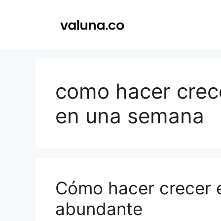
Saltar
al
contenido
como hacer crece
en una semana
Cómo hacer crecer e
abundante